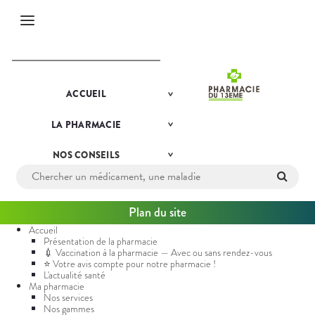
Menu
PRÉSENTATION
ACCUEIL
Etendre
DE LA
PHARMACIE
LA
PHARMACIE
NOS
Etendre
💉
SERVICES
VACCINATION
NOS
À LA
NOS
CONSEILS
NOS
Etendre
GAMMES
PHARMACIE
CONSEILS
— AVEC OU
SANTÉ
NOS
SANS
SPÉCIALITÉS
COMPRENEZ
RENDEZ-
VOS
VOUS
Plan du site
NOTRE
MALADIES
ÉQUIPE
⭐ VOTRE
Accueil
MÉDICAMENTS
AVIS
Présentation de la pharmacie
INFORMATIONS
COMPTE
UTILES
💉 Vaccination à la pharmacie — Avec ou sans rendez-vous
L'ACTUALITÉ
POUR
⭐ Votre avis compte pour notre pharmacie !
SANTÉ
NOTRE
PHARMACIES
L'actualité santé
PHARMACIE
DE GARDE
VIDÉOS DE
Ma pharmacie
!
DISPOSITIFS
Nos services
MÉDICAUX
L'ACTUALITÉ
Nos gammes